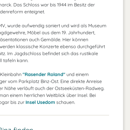
arck. Das Schloss war bis 1944 im Besitz der
denreform enteignet.
s MV, wurde aufwendig saniert und wird als Museum
Jagdgewehre, Möbel aus dem 19. Jahrhundert,
Präsentationen auch Gemälde. Hier können
werden klassische Konzerte ebenso durchgeführt
z. Im Jagdschloss befindet sich das rustikale
l tafeln kann.
r Kleinbahn
"Rasender Roland"
und einem
 vom Parkplatz Binz-Ost. Eine direkte Anreise
 der Nähe verläuft auch der Ostseeküsten-Radweg.
an einem herrlichen Weitblick über Insel. Bei
ogar bis zur
Insel Usedom
schauen.