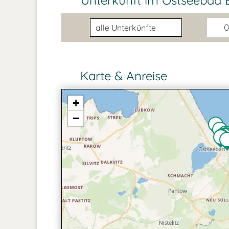
Unterkunft im Ostseebad B
Unterkunftsart
0
Karte & Anreise
+
−