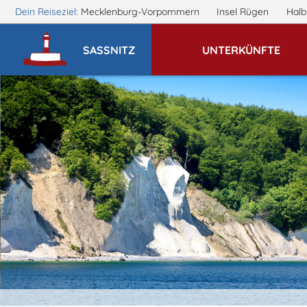
Dein Reiseziel:
Mecklenburg-Vorpommern
Insel Rügen
Halb
SASSNITZ
UNTERKÜNFTE