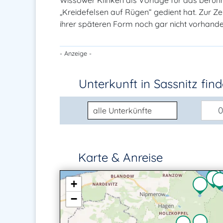
Wissower Klinken als Vorlage für das berü
„Kreidefelsen auf Rügen“ gedient hat. Zur Ze
ihrer späteren Form noch gar nicht vorhande
- Anzeige -
Unterkunft in Sassnitz
fin
Unterkunftsart
0
Karte & Anreise
+
−