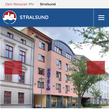
Dein Reiseziel:
MV
Stralsund
STRALSUND