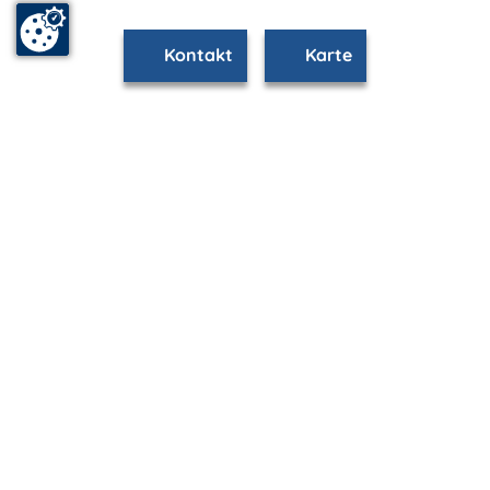
Kontakt
Karte
www.stralsund.m-vp.de ist Teil von
mvp.de - Urlaub & Freizeit
© 2026
MANET Marketing GmbH
Newsletter
Bleib auf dem Laufenden!