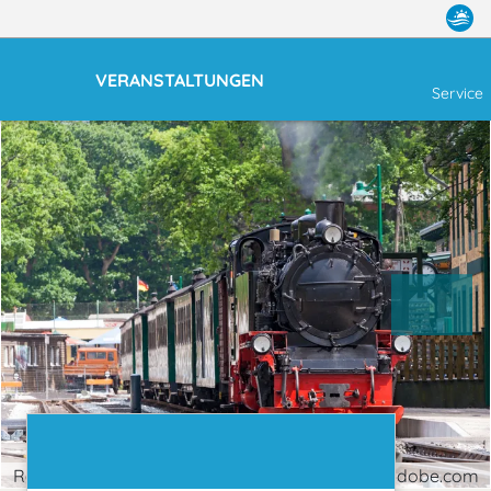
VERANSTALTUNGEN
Service
Rasender Roland, Rügen | © aldorado - stock.adobe.com