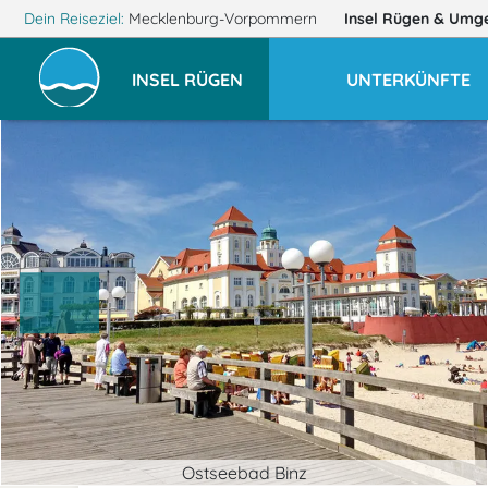
Dein Reiseziel:
Mecklenburg-Vorpommern
Insel Rügen
& Umg
INSEL RÜGEN
UNTERKÜNFTE
Ostseebad Binz