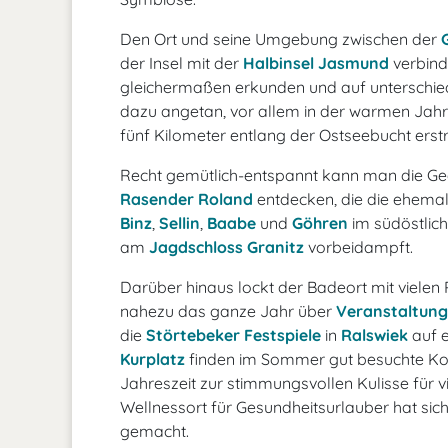
Den Ort und seine Umgebung zwischen der
der Insel mit der
Halbinsel Jasmund
verbind
gleichermaßen erkunden und auf unterschiedl
dazu angetan, vor allem in der warmen Jahr
fünf Kilometer entlang der Ostseebucht erstr
Recht gemütlich-entspannt kann man die Ge
Rasender Roland
entdecken, die die ehema
Binz
,
Sellin
,
Baabe
und
Göhren
im südöstlich
am
Jagdschloss Granitz
vorbeidampft.
Darüber hinaus lockt der Badeort mit vielen 
nahezu das ganze Jahr über
Veranstaltun
die
Störtebeker Festspiele
in
Ralswiek
auf e
Kurplatz
finden im Sommer gut besuchte Konz
Jahreszeit zur stimmungsvollen Kulisse für vie
Wellnessort für Gesundheitsurlauber hat si
gemacht.