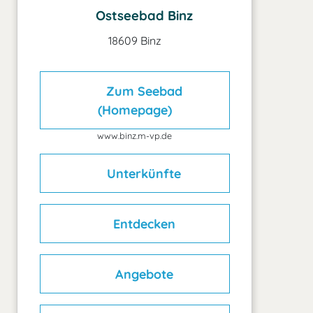
Ostseebad Binz
18609 Binz
Zum Seebad
(Homepage)
www.binz.m-vp.de
Unterkünfte
Entdecken
Angebote