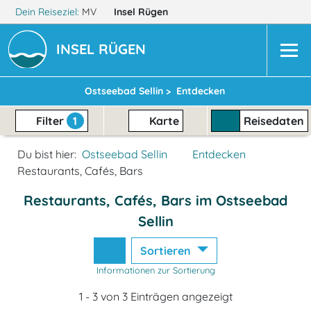
Dein Reiseziel:
MV
Insel Rügen
INSEL RÜGEN
Ostseebad Sellin >
Entdecken
Filter
1
Karte
Reisedaten
Du bist hier:
Ostseebad Sellin
Entdecken
Restaurants, Cafés, Bars
Restaurants, Cafés, Bars im Ostseebad
Sellin
Sortieren
Informationen zur Sortierung
1 - 3 von 3 Einträgen angezeigt