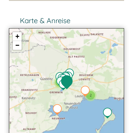
Karte & Anreise
+
−
2
2