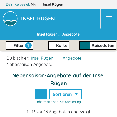
Dein Reiseziel:
MV
Insel Rügen
INSEL RÜGEN
Insel Rügen >
Angebote
Filter
1
Karte
Reisedaten
Du bist hier:
Insel Rügen
Angebote
Nebensaison-Angebote
Nebensaison-Angebote auf der Insel
Rügen
Sortieren
Informationen zur Sortierung
1 - 13 von 13 Angeboten angezeigt