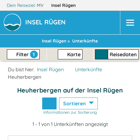
Dein Reiseziel:
MV
Insel Rügen
INSEL RÜGEN
Insel Rügen >
Unterkünfte
Filter
1
Karte
Reisedaten
Du bist hier:
Insel Rügen
Unterkünfte
Heuherbergen
Heuherbergen auf der Insel Rügen
Sortieren
Informationen zur Sortierung
1 - 1 von 1 Unterkünften angezeigt