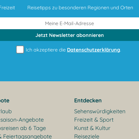
reizeit
Reisetipps zu besonderen Regionen und Orten
Jetzt Newsletter
abonnieren
Ich akzeptiere die
Datenschutzerklärung
.
ote
Entdecken
rlaub
Sehenswürdigkeiten
saison-Angebote
Freizeit & Sport
sreisen ab 6 Tage
Kunst & Kultur
& Feiertagsangebote
Reiseziele