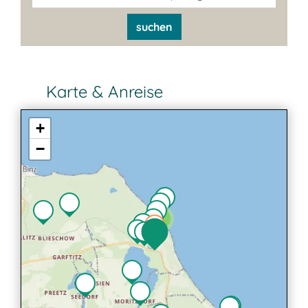
suchen
Karte & Anreise
+
−
2