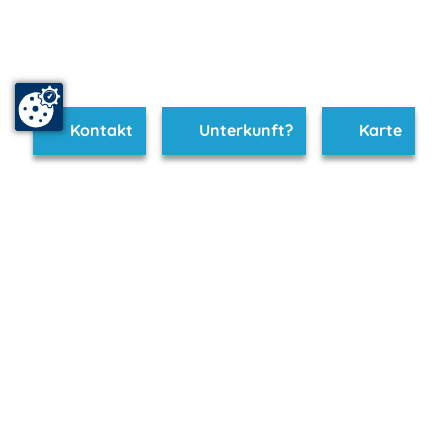
Kontakt
Unterkunft?
Karte
www.ruegen-hiddensee.de ist Teil von
mvp.de - Urlaub & Freizeit
© 2026
MANET Marketing GmbH