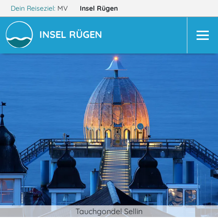
Dein Reiseziel:
MV
Insel Rügen
INSEL RÜGEN
Tauchgondel Sellin