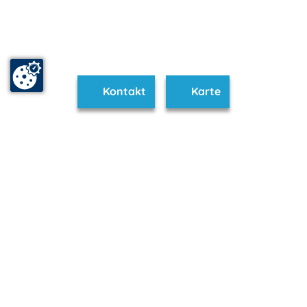
Kontakt
Karte
www.ruegen-hiddensee.de ist Teil von
mvp.de - Urlaub & Freizeit
© 2026
MANET Marketing GmbH