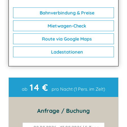
Bahnverbindung & Preise
Mietwagen-Check
Route via Google Maps
Ladestationen
14 €
Kontakt
ab
pro Nacht (1 Pers. im Zelt)
Anfrage / Buchung