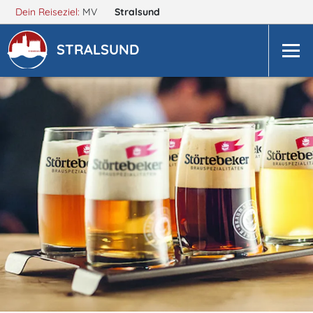
Dein Reiseziel:
MV
Stralsund
STRALSUND