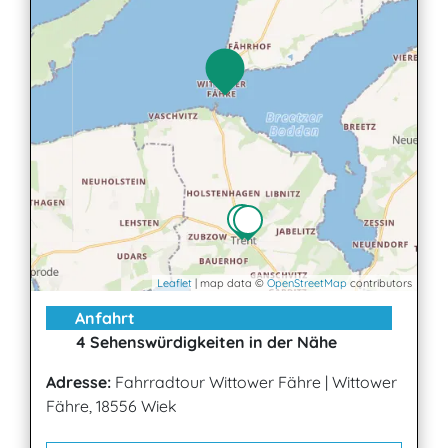
Leaflet
| map data ©
OpenStreetMap
contributors
Anfahrt
4 Sehenswürdigkeiten in der Nähe
Adresse:
Fahrradtour Wittower Fähre
|
Wittower
Fähre, 18556 Wiek