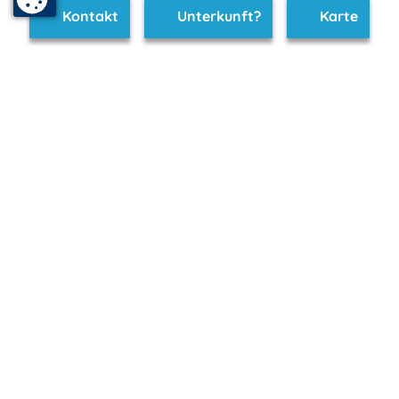
Kontakt
Unterkunft?
Karte
www.ruegen-hiddensee.de ist Teil von
mvp.de - Urlaub & Freizeit
© 2026
MANET Marketing GmbH
Newsletter
Bleib auf dem Laufenden!