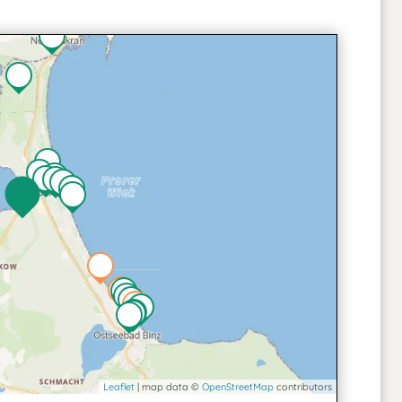
Leaflet
| map data ©
OpenStreetMap
contributors