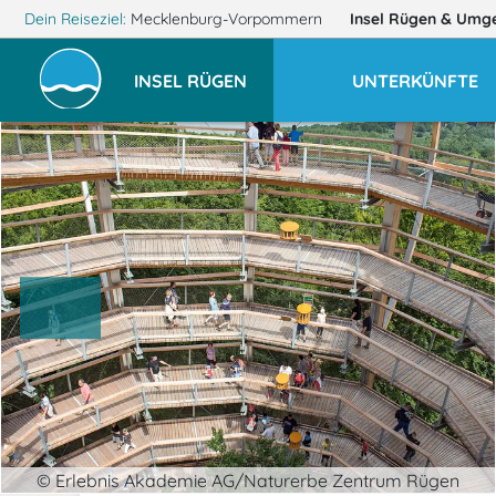
Dein Reiseziel:
Mecklenburg-Vorpommern
Insel Rügen
& Umg
INSEL RÜGEN
UNTERKÜNFTE
© Erlebnis Akademie AG/Naturerbe Zentrum Rügen