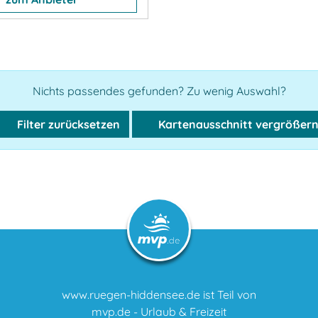
Nichts passendes gefunden? Zu wenig Auswahl?
Filter zurücksetzen
Kartenausschnitt vergrößer
www.ruegen-hiddensee.de ist Teil von
mvp.de - Urlaub & Freizeit