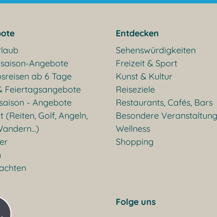
ote
Entdecken
rlaub
Sehenswürdigkeiten
saison-Angebote
Freizeit & Sport
sreisen ab 6 Tage
Kunst & Kultur
& Feiertagsangebote
Reiseziele
saison - Angebote
Restaurants, Cafés, Bars
t (Reiten, Golf, Angeln,
Besondere Veranstaltun
andern...)
Wellness
ter
Shopping
n
achten
Folge uns