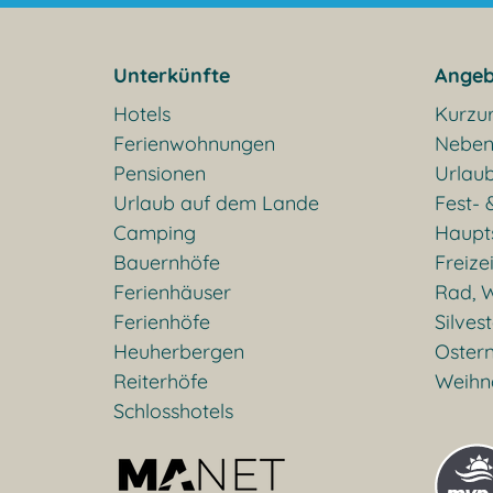
Unterkünfte
Angeb
Hotels
Kurzu
Ferienwohnungen
Neben
Pensionen
Urlaub
Urlaub auf dem Lande
Fest- 
Camping
Haupt
Bauernhöfe
Freizei
Ferienhäuser
Rad, W
Ferienhöfe
Silves
Heuherbergen
Oster
Reiterhöfe
Weihn
Schlosshotels