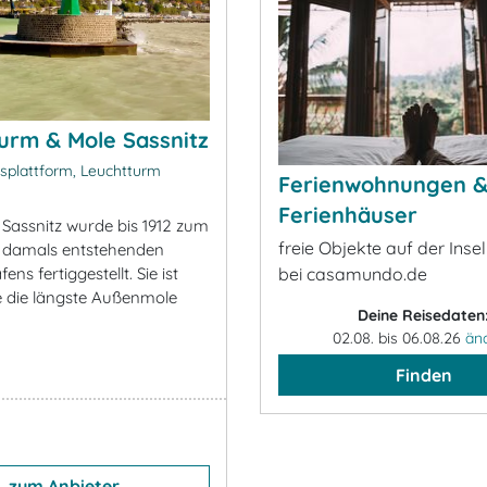
urm & Mole Sassnitz
splattform, Leuchtturm
Ferienwohnungen 
Ferienhäuser
 Sassnitz wurde bis 1912 zum
freie Objekte auf der Inse
 damals entstehenden
ens fertiggestellt. Sie ist
bei casamundo.de
 die längste Außenmole
Deine Reisedaten
02.08. bis 06.08.26
än
Finden
zum Anbieter