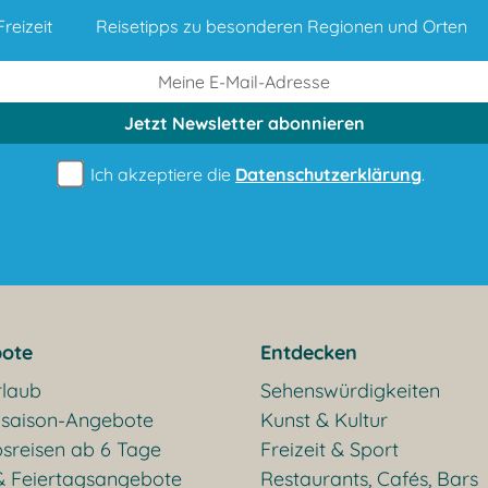
reizeit
Reisetipps zu besonderen Regionen und Orten
Jetzt Newsletter
abonnieren
Ich akzeptiere die
Datenschutzerklärung
.
ote
Entdecken
rlaub
Sehenswürdigkeiten
saison-Angebote
Kunst & Kultur
sreisen ab 6 Tage
Freizeit & Sport
& Feiertagsangebote
Restaurants, Cafés, Bars