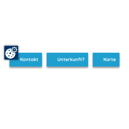
Kontakt
Unterkunft?
Karte
www.ruegen-hiddensee.de ist Teil von
mvp.de - Urlaub & Freizeit