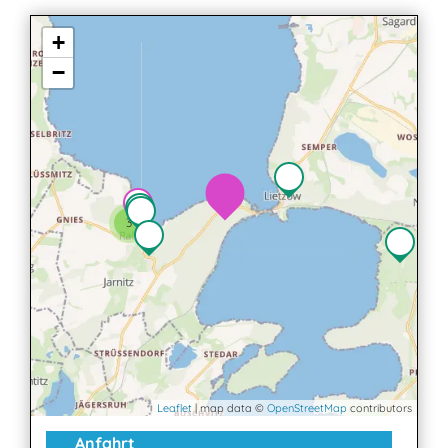
+
−
3
Leaflet
| map data ©
OpenStreetMap
contributors
Anfahrt