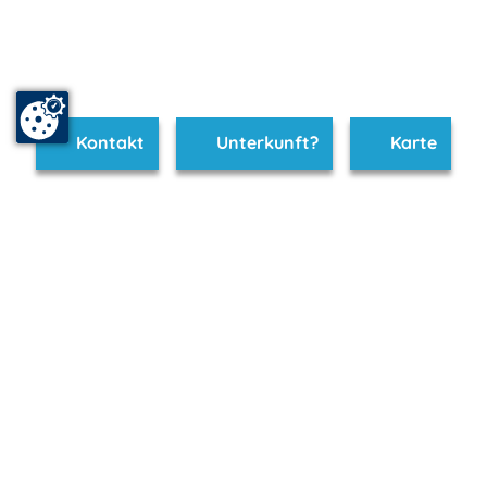
Kontakt
Unterkunft?
Karte
www.ruegen-hiddensee.de ist Teil von
mvp.de - Urlaub & Freizeit
© 2026
MANET Marketing GmbH