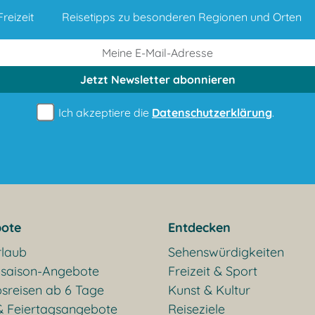
reizeit
Reisetipps zu besonderen Regionen und Orten
Jetzt Newsletter
abonnieren
Ich akzeptiere die
Datenschutzerklärung
.
ote
Entdecken
rlaub
Sehenswürdigkeiten
saison-Angebote
Freizeit & Sport
sreisen ab 6 Tage
Kunst & Kultur
& Feiertagsangebote
Reiseziele