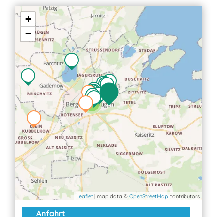
+
−
2
Leaflet
| map data ©
OpenStreetMap
contributors
Anfahrt