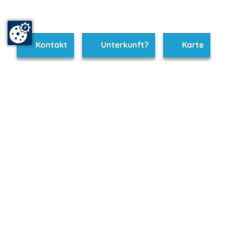
Kontakt
Unterkunft?
Karte
www.ruegen-hiddensee.de ist Teil von
mvp.de - Urlaub & Freizeit
© 2026
MANET Marketing GmbH
Newsletter