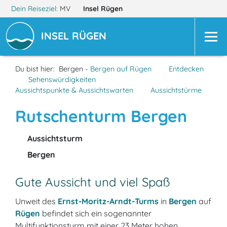
Dein Reiseziel:
MV
Insel Rügen
INSEL RÜGEN
Du bist hier:
Bergen -
Bergen auf Rügen
Entdecken
Sehenswürdigkeiten
Aussichtspunkte & Aussichtswarten
Aussichtstürme
Rutschenturm Bergen
Aussichtsturm
Bergen
Gute Aussicht und viel Spaß
Unweit des
Ernst-Moritz-Arndt-Turms
in
Bergen
auf
Rügen
befindet sich ein sogenannter
Multifunktionsturm mit einer 23 Meter hohen