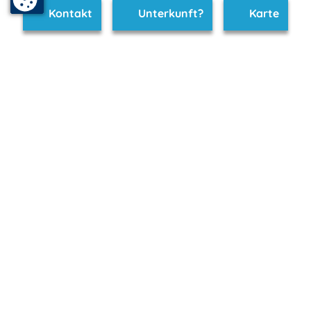
Kontakt
Unterkunft?
Karte
www.ruegen-hiddensee.de ist Teil von
mvp.de - Urlaub & Freizeit
© 2026
MANET Marketing GmbH
Newsletter
Bleib auf dem Laufenden!