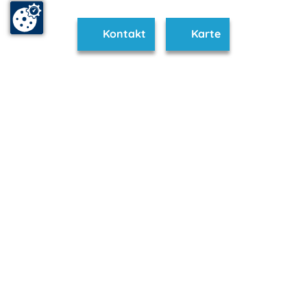
Kontakt
Karte
www.ruegen-hiddensee.de ist Teil von
mvp.de - Urlaub & Freizeit
© 2026
MANET Marketing GmbH
Newsletter
Bleib auf dem Laufenden!