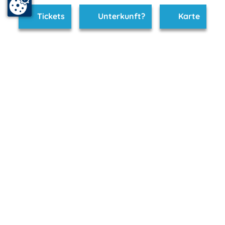
Tickets
Unterkunft?
Karte
www.ruegen-hiddensee.de ist Teil von
mvp.de - Urlaub & Freizeit
© 2026
MANET Marketing GmbH
Newsletter
Bleib auf dem Laufenden!