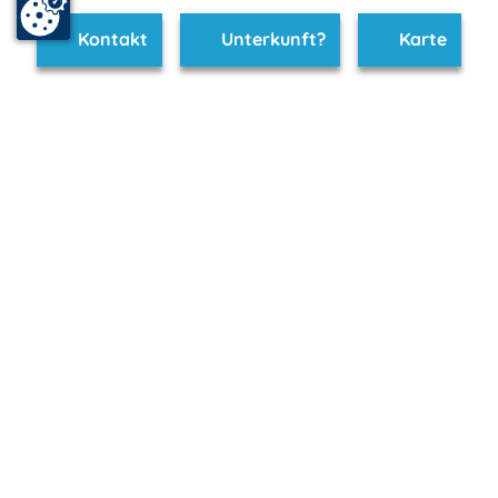
Kontakt
Unterkunft?
Karte
www.ruegen-hiddensee.de ist Teil von
mvp.de - Urlaub & Freizeit
© 2026
MANET Marketing GmbH
Newsletter
Bleib auf dem Laufenden!