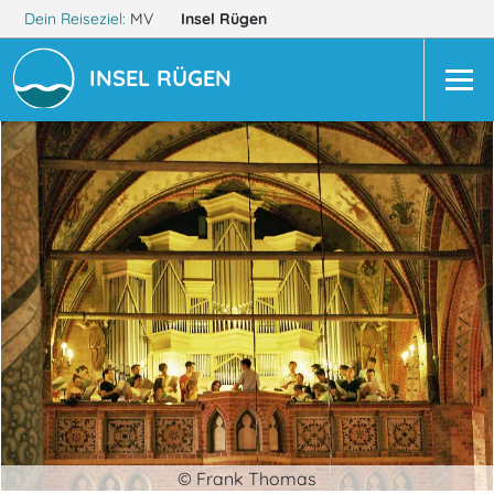
Dein Reiseziel:
MV
Insel Rügen
INSEL RÜGEN
© Frank Thomas